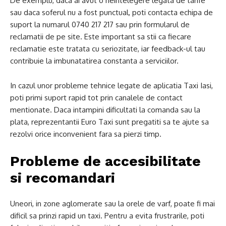
De exemplu, daca ai avut o neintelegere legata de tarife
sau daca soferul nu a fost punctual, poti contacta echipa de
suport la numarul 0740 217 217 sau prin formularul de
reclamatii de pe site. Este important sa stii ca fiecare
reclamatie este tratata cu seriozitate, iar feedback-ul tau
contribuie la imbunatatirea constanta a serviciilor.
In cazul unor probleme tehnice legate de aplicatia Taxi Iasi,
poti primi suport rapid tot prin canalele de contact
mentionate. Daca intampini dificultati la comanda sau la
plata, reprezentantii Euro Taxi sunt pregatiti sa te ajute sa
rezolvi orice inconvenient fara sa pierzi timp.
Probleme de accesibilitate
si recomandari
Uneori, in zone aglomerate sau la orele de varf, poate fi mai
dificil sa prinzi rapid un taxi. Pentru a evita frustrarile, poti