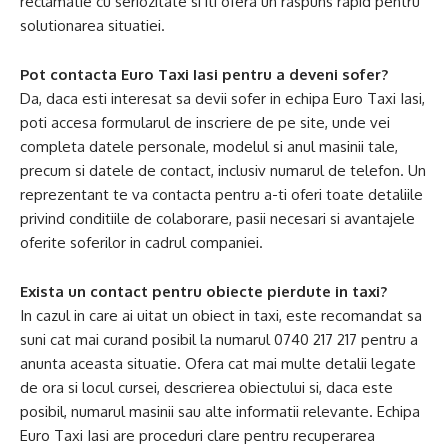
reclamatie cu seriozitate si iti ofera un raspuns rapid pentru
solutionarea situatiei.
Pot contacta Euro Taxi Iasi pentru a deveni sofer?
Da, daca esti interesat sa devii sofer in echipa Euro Taxi Iasi,
poti accesa formularul de inscriere de pe site, unde vei
completa datele personale, modelul si anul masinii tale,
precum si datele de contact, inclusiv numarul de telefon. Un
reprezentant te va contacta pentru a-ti oferi toate detaliile
privind conditiile de colaborare, pasii necesari si avantajele
oferite soferilor in cadrul companiei.
Exista un contact pentru obiecte pierdute in taxi?
In cazul in care ai uitat un obiect in taxi, este recomandat sa
suni cat mai curand posibil la numarul 0740 217 217 pentru a
anunta aceasta situatie. Ofera cat mai multe detalii legate
de ora si locul cursei, descrierea obiectului si, daca este
posibil, numarul masinii sau alte informatii relevante. Echipa
Euro Taxi Iasi are proceduri clare pentru recuperarea